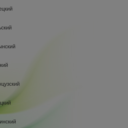
цкий
ский
нский
кий
цузский
цкий
инский