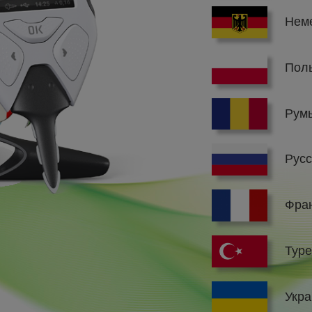
Неме
Поль
Румы
Русс
Фран
Туре
Укра