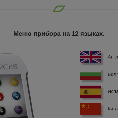
Меню прибора на 12 языках.
Англ
Болг
Испа
Кита