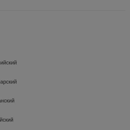
ийский
арский
нский
йский