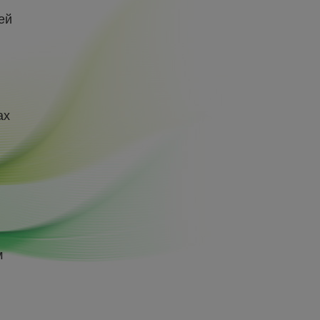
ей
ах
м