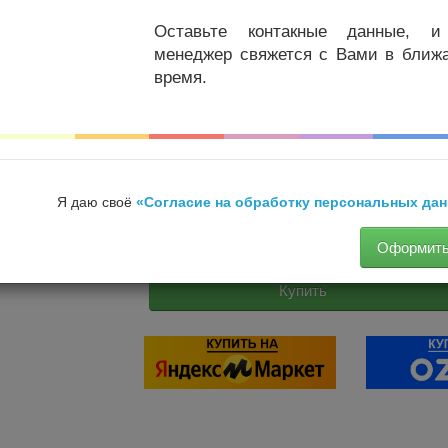
Оставьте контакные данные, 
менеджер свяжется с Вами в ближ
время.
ЭКСКЛЮЗИВНОЕ
предложение «СОЭКС Эко
языков в одном приборе. В России можно к
мы производитель.
* продается на международных рейсах Аэр
компании СОЭКС.
Я даю своё
«Согласие на обработку персональных да
21000р.
15490р.
Оформить
Купить