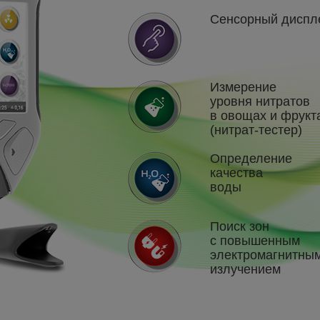
Cенсорный диспл
Измерение
уровня нитратов
в овощах и фрукт
(нитрат-тестер)
Определение
качества
воды
Поиск зон
с повышенным
электромагнитны
излучением