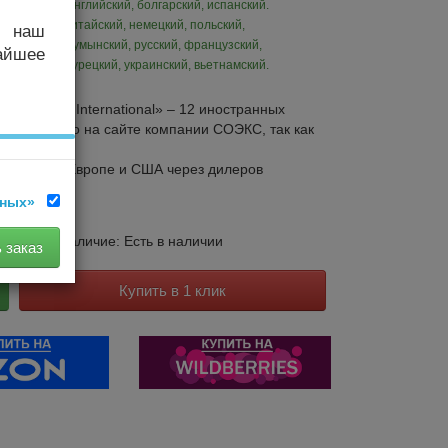
Английский, болгарский, испанский.
китайский, немецкий, польский,
и наш
румынский, русский, французский,
айшее
турецкий, украинский, вьетнамский.
визор F4 International» – 12 иностранных
упить только на сайте компании СОЭКС, так как
офлота, в Европе и США через дилеров
нных»
Наличие: Есть в наличии
 заказ
Купить в 1 клик