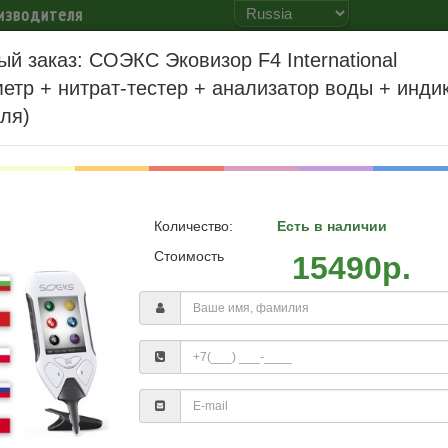
изводителя
й заказ: СОЭКС Эковизор F4 International
метр + нитрат-тестер + анализатор воды + инди
ТЬ
ИНФОРМАЦИЯ
НАГРАДЫ
ОПТОВИКАМ
КОНТАКТЫ
ля)
ational (дозиметр + нитрат-тестер + анализатор воды + индикатор эм
СОЭКС Эковизор F4 I
+ нитрат-тестер 
Количество:
Есть в наличии
индикато
Стоимость
15490р.
Лучший пода
Гарантия лучшей цены!
Официальная техподдержка