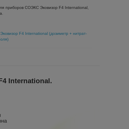
ля приборов СОЭКС Эковизор F4 International,
а.
ковизор F4 International (дозиметр + нитрат-
поля)
International.
я
она