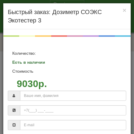
×
Cайт производителя
Быстрый заказ: Дозиметр СОЭКС
+7 (495) 260-99-50
+7 (800) 444-80-95
Экотестер 3
авторизация
|
регистрация
меню
Количество:
продукция соэкс
дозиметр соэкс экотестер 3
Есть в наличии
Стоимость
9030р.