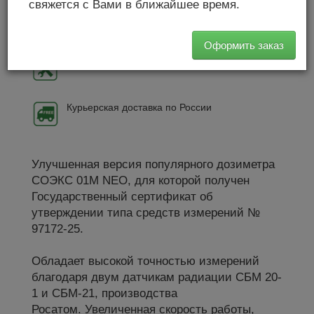
свяжется с Вами в ближайшее время.
Всегда последняя
версия прибора и прошивки
Оформить заказ
Официальная техподдержка
Курьерская доставка по России
Улучшенная версия популярного дозиметра
СОЭКС 01М NEO,
для которой получен
Государственный сертификат об
утверждении типа средств измерений №
97172-25.
Обладает высокой точностью измерений
благодаря двум датчикам радиации СБМ 20-
1 и СБМ-21, производства
Росатом. Увеличенная скорость работы,