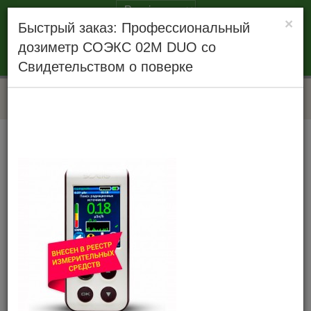
×
Cайт производителя
Быстрый заказ: Профессиональный
+7 (495) 260-99-50
+7 (800) 444-80-95
дозиметр СОЭКС 02М DUO со
авторизация
|
регистрация
Свидетельством о поверке
меню
продукция соэкс
профессиональный дозиметр соэкс 02м duo со
свидетельством о поверке